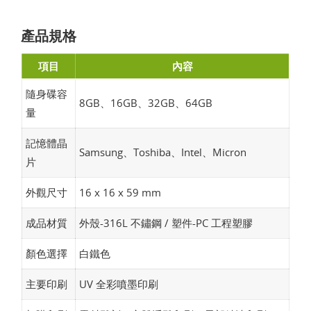
產品規格
項目
內容
隨身碟容
8GB、16GB、32GB、64GB
量
記憶體晶
Samsung、Toshiba、Intel、Micron
片
外觀尺寸
16 x 16 x 59 mm
成品材質
外殼-316L 不鏽鋼 / 塑件-PC 工程塑膠
顏色選擇
白鐵色
主要印刷
UV 全彩噴墨印刷