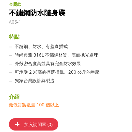
金屬款
不鏽鋼防水隨身碟
A06-1
特點
不鏽鋼、防水、有蓋直插式
時尚典雅 316L 不鏽鋼材質、表面拋光處理
外殼密合度高並具有完全防水效果
可承受 2 米高的摔落撞擊、200 公斤的重壓
獨家台灣設計與製造
介紹
最低訂製數量 100 個以上
加入詢問單 (
0
)