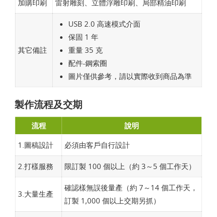
加購印刷
雷射雕刻、立體浮雕印刷、局部精油印刷
USB 2.0 高速模式介面
保固 1 年
其它備註
重量 35 克
配件-鋼索圈
圖片僅供參考，請以實際收到商品為準
製作流程及交期
流程
說明
1.圖稿設計
必須由客戶自行設計
2.打樣服務
限訂製 100 個以上（約 3～5 個工作天）
確認樣無誤後量產（約 7～14 個工作天，
3.大量生產
訂製 1,000 個以上交期另抓）