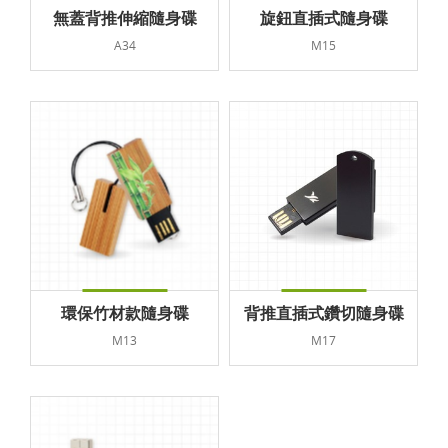
無蓋背推伸縮隨身碟
旋鈕直插式隨身碟
A34
M15
環保竹材款隨身碟
背推直插式鑽切隨身碟
M13
M17