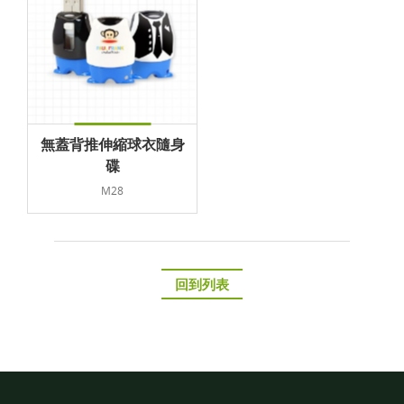
無蓋背推伸縮球衣隨身
碟
M28
回到列表