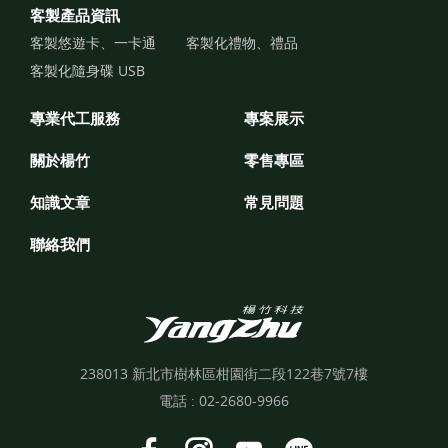
客製產品資訊
客製悠遊卡、一卡通
客製化禮物、禮品
客製化隨身碟 USB
專業代工服務
專案展示
關於楊竹
零售專區
知識文章
常見問題
聯絡我們
238013 新北市樹林區柑園街二段122巷7號7樓
電話 :
02-2680-9966