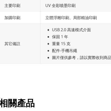
主要印刷
UV 全彩噴墨印刷
加購印刷
立體浮雕印刷、局部精油印刷
USB 2.0 高速模式介面
保固 1 年
其它備註
重量 15 克
配件-手機吊繩
圖片僅供參考，請以實際收到商
相關產品