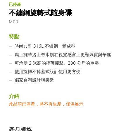
已停產
不鏽鋼旋轉式隨身碟
M03
特點
時尚典雅 316L 不鏽鋼一體成型
鑲上施華洛士奇水鑽在視覺感官上更顯氣質與華麗
可承受 2 米高的摔落撞擊、200 公斤的重壓
使用旋轉不掉蓋式設計使用更方便
獨家台灣設計與製造
介紹
此品項已停產，將不再生產，僅供展示
產品規格