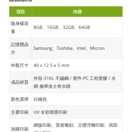
項目
內容
隨身碟容
8GB、16GB、32GB、64GB
量
記憶體晶
Samsung、Toshiba、Intel、Micron
片
外觀尺寸
40 x 12.5 x 5 mm
外殼-316L 不鏽鋼 / 塑件-PC 工程塑膠 / 水
成品材質
鑚-施華洛士奇水鑚
顏色選擇
白鐵色
主要印刷
UV 全彩噴墨印刷
網版印刷、雷射雕刻、立體浮雕印刷、局部
加購印刷