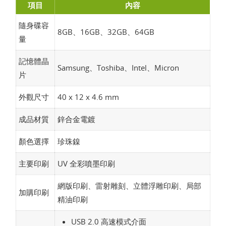
項目
內容
隨身碟容
8GB、16GB、32GB、64GB
量
記憶體晶
Samsung、Toshiba、Intel、Micron
片
外觀尺寸
40 x 12 x 4.6 mm
成品材質
鋅合金電鍍
顏色選擇
珍珠鎳
主要印刷
UV 全彩噴墨印刷
網版印刷、雷射雕刻、立體浮雕印刷、局部
加購印刷
精油印刷
USB 2.0 高速模式介面