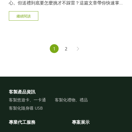
心。但送禮到底要怎麼挑才不踩雷？這篇文章帶你快速掌
握送禮5大原則，從實用小物到客製化禮品推薦，最後還會
繼續閱讀
跟你分享值得信賴的客製化禮品推薦品牌——楊竹科技，
讓你送得有誠意，又不失禮數！
1
2
客製產品資訊
客製悠遊卡、一卡通
客製化禮物、禮品
客製化隨身碟 USB
專業代工服務
專案展示