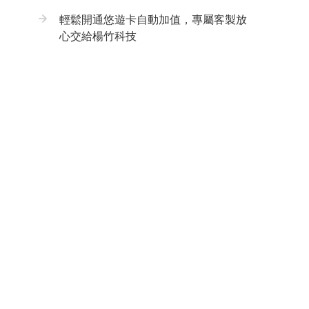
輕鬆開通悠遊卡自動加值，專屬客製放
心交給楊竹科技