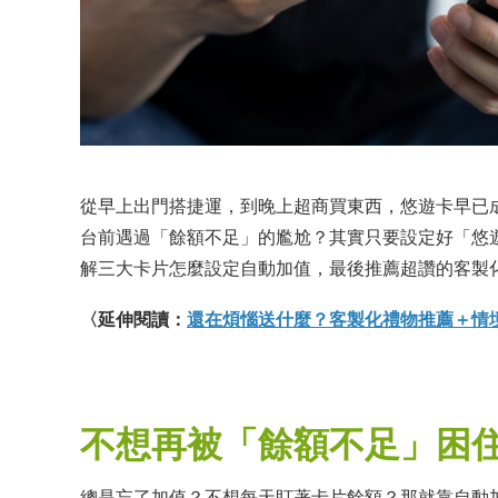
從早上出門搭捷運，到晚上超商買東西，悠遊卡早已
台前遇過「餘額不足」的尷尬？其實只要設定好「悠
解三大卡片怎麼設定自動加值，最後推薦超讚的客製
〈延伸閱讀：
還在煩惱送什麼？客製化禮物推薦＋情
不想再被「餘額不足」困
總是忘了加值？不想每天盯著卡片餘額？那就靠自動