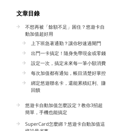
文章目錄
不想再被「餘額不足」困住？悠遊卡自
動加值超好用
上下班急著通勤？讓你秒速過閘門
出門一卡搞定！隨身免帶現金或零錢
設定一次，搞定未來每一筆小額消費
每次加值都有通知，帳目清楚好掌控
綁定悠遊聯名卡，還能累積紅利、賺
回饋
悠遊卡自動加值怎麼設定？教你3招超
簡單，手機也能搞定
SuperCard怎麼綁？悠遊卡自動加值這