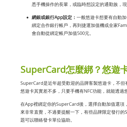
悉手機操作的長輩，或臨時想設定的通勤族，現
網銀或銀行App設定：
一般悠遊卡想要有自動加
綁定合作銀行帳戶，再到捷運加值機或全家Fam
會自動從綁定帳戶加值500元。
SuperCard怎麼綁？
SuperCard是近年超受歡迎的品牌客製悠遊卡，
悠遊卡其實差不多，只要手機有NFC功能，就能透過悠
在App裡綁定你的SuperCard後，選擇自動加
來非常直覺，不過要提醒一下，有些品牌限定發行的Su
題可以聯絡發卡單位協助。