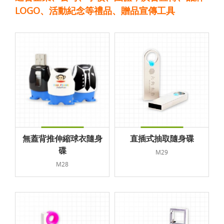
LOGO、活動紀念等禮品、贈品宣傳工具
無蓋背推伸縮球衣隨身
直插式抽取隨身碟
碟
M29
M28