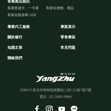
客製產品資訊
客製悠遊卡、一卡通
客製化禮物、禮品
客製化隨身碟 USB
專業代工服務
專案展示
關於楊竹
零售專區
知識文章
常見問題
聯絡我們
238013 新北市樹林區柑園街二段122巷7號7樓
電話 :
02-2680-9966