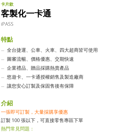
卡片款
客製化一卡通
iPASS
特點
全台捷運、公車、火車、四大超商皆可使用
圖審流暢、價格優惠、交期快速
企業禮品、贈品採購熱賣產品
悠遊卡、一卡通授權銷售及製造廠商
讓您安心訂製及保固售後有保障
介紹
一張即可訂製，大量採購享優惠
訂製 100 張以下，可直接零售專區下單
熱門常見問題：