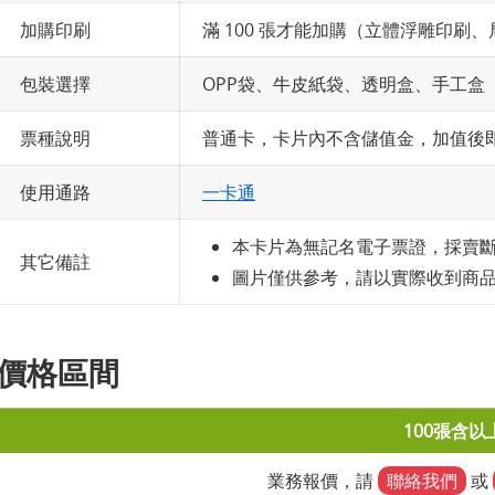
加購印刷
滿 100 張才能加購（立體浮雕印刷
包裝選擇
OPP袋、牛皮紙袋、透明盒、手工盒
票種說明
普通卡，卡片內不含儲值金，加值後
使用通路
一卡通
本卡片為無記名電子票證，採賣
其它備註
圖片僅供參考，請以實際收到商
價格區間
100張含以
業務報價，請
聯絡我們
或