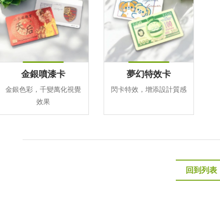
金銀噴漆卡
夢幻特效卡
金銀色彩，千變萬化視覺
閃卡特效，增添設計質感
效果
回到列表