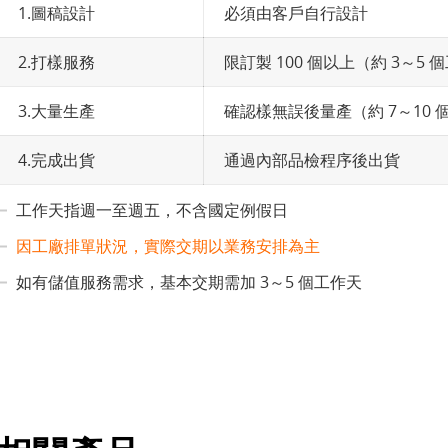
1.圖稿設計
必須由客戶自行設計
2.打樣服務
限訂製 100 個以上（約 3～5 
3.大量生產
確認樣無誤後量產（約 7～10 個
4.完成出貨
通過內部品檢程序後出貨
工作天指週一至週五，不含國定例假日
因工廠排單狀況，實際交期以業務安排為主
如有儲值服務需求，基本交期需加 3～5 個工作天