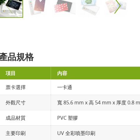
產品規格
項目
內容
票卡選擇
一卡通
外觀尺寸
寬 85.6 mm x 高 54 mm x 厚度 0.8 
成品材質
PVC 塑膠
主要印刷
UV 全彩噴墨印刷