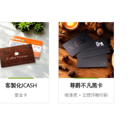
客製化ICASH
尊爵不凡黑卡
愛金卡
噴漆黑 + 立體浮雕印刷