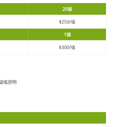
20張
$250/張
1張
$300/張
儲值證明