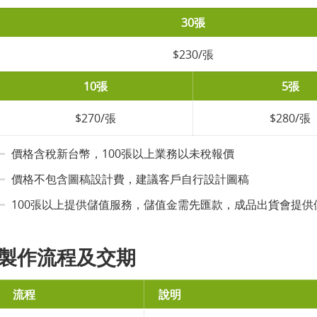
30張
$230/張
10張
5張
$270/張
$280/張
價格含稅新台幣，100張以上業務以未稅報價
價格不包含圖稿設計費，建議客戶自行設計圖稿
100張以上提供儲值服務，儲值金需先匯款，成品出貨會提供
製作流程及交期
流程
說明