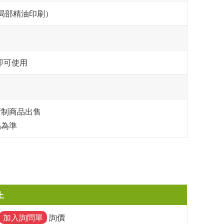
、局部精油印刷）
即可使用
斷制商品出售
品為準
上
加入詢問單
詢價