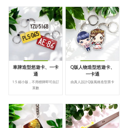
車牌造型悠遊卡、一卡
Q版人物造型悠遊卡、
通
一卡通
1:5 縮小版，不用標牌即可自訂
由真人設計Q版風格造型票卡
英數