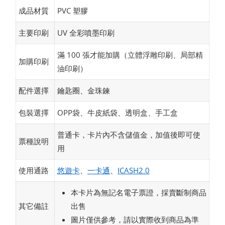
成品材質
PVC 塑膠
主要印刷
UV 全彩噴墨印刷
滿 100 張才能加購（立體浮雕印刷、局部精
加購印刷
油印刷）
配件選擇
鑰匙圈、金珠鍊
包裝選擇
OPP袋、牛皮紙袋、透明盒、手工盒
普通卡，卡片內不含儲值金，加值後即可使
票種說明
用
使用通路
悠遊卡
、
一卡通
、
ICASH2.0
本卡片為無記名電子票證，採賣斷制商品
其它備註
出售
圖片僅供參考，請以實際收到商品為準