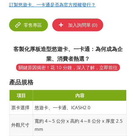
訂製悠遊卡、一卡通是否為官方授權發行？
零售專區
加入詢問單 (
0
)
客製化厚板造型悠遊卡、一卡通：為何成為企
業、消費者熱選？
關鍵原因揭密！花 10 分鐘，深入了解，立即前往
產品規格
項目
內容
票卡選擇
悠遊卡、一卡通、ICASH2.0
寬約 4～5 公分 x 高約 4～8 公分 x 厚度 2.5
外觀尺寸
mm