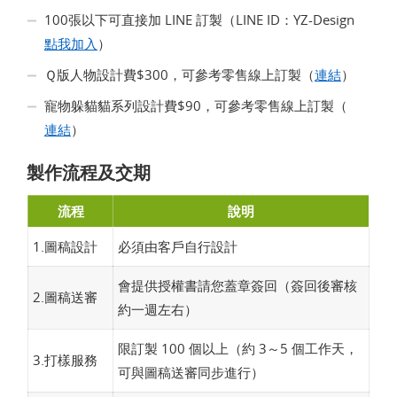
100張以下可直接加 LINE 訂製（LINE ID：YZ-Design
點我加入
）
Ｑ版人物設計費$300，可參考零售線上訂製（
連結
）
寵物躲貓貓系列設計費$90，可參考零售線上訂製（
連結
）
製作流程及交期
流程
說明
1.圖稿設計
必須由客戶自行設計
會提供授權書請您蓋章簽回（簽回後審核
2.圖稿送審
約一週左右）
限訂製 100 個以上（約 3～5 個工作天，
3.打樣服務
可與圖稿送審同步進行）