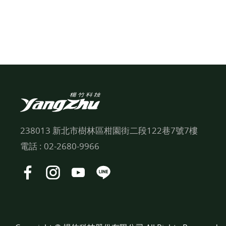
238013 新北市樹林區柑園街二段122巷7號7樓
電話 :
02-2680-9966