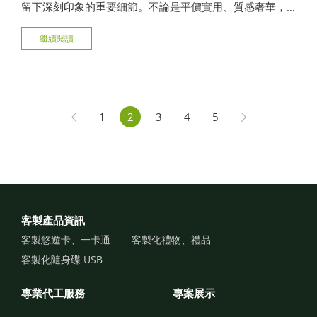
留下深刻印象的重要細節。不論是平價實用、質感奢華，
還是專屬客製設計，選對婚禮小物能為整場婚禮增添幸福
繼續閱讀
氛圍，本文將帶你一次了解平價、奢華婚禮小物款式與選
購技巧！
1
2
3
4
5
客製產品資訊
客製悠遊卡、一卡通
客製化禮物、禮品
客製化隨身碟 USB
專業代工服務
專案展示